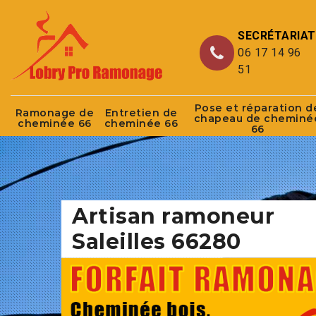
SECRÉTARIAT
06 17 14 96
51
Pose et réparation d
Ramonage de
Entretien de
chapeau de cheminé
cheminée 66
cheminée 66
66
Artisan ramoneur
Saleilles 66280