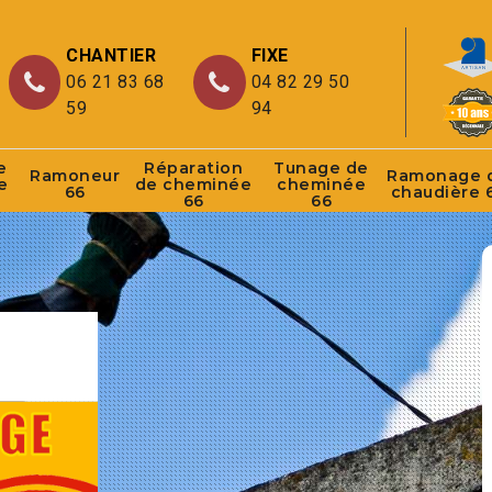
CHANTIER
FIXE
06 21 83 68
04 82 29 50
59
94
e
Réparation
Tunage de
Ramoneur
Ramonage 
e
de cheminée
cheminée
66
chaudière 
66
66