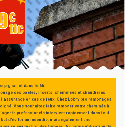
erpignan et dans le 66.
monage des pôeles, inserts, cheminées et chaudieres
ur l’assurance en cas de feux. Chez Lobry pro ramonages
t soigné. Vous souhaitez faire ramoner votre cheminée à
’agents professionels intervient rapidement dans tout
 but d’éviter un incendie, mais également une
auvaise évacuation des fumées. A chaque utilisation de