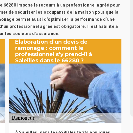
le 66280 impose le recours à un professionnel agréé pour
met de sécuriser les occupants de la maison pour que la
monage permet aussi d’optimiser la performance d’une
’un professionnel agréé est obligatoire. Il est habilité à
par les sociétés d’assurance.
Élaboration d’un devis de
ramonage : comment le
professionnel s’y prend-il à
Saleilles dans le 66280 ?
À Saleilles, dans le 66280 les tarifs appliqués