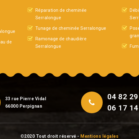
Réparation de cheminée
Déb
Serralongue
Ser
Tunage de cheminée Serralongue
Pose
alongue
gran
Ramonage de chaudière
eau de
Serralongue
Fumi
04 82 29
33 rue Pierre Vidal
66000 Perpignan
06 17 14
©2020 Tout droit réservé -
Mentions légales