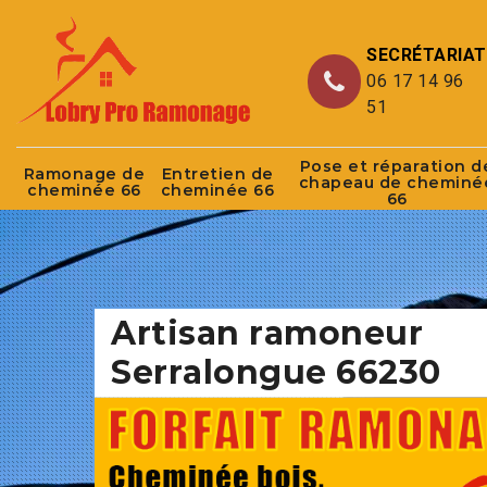
SECRÉTARIAT
06 17 14 96
51
Pose et réparation d
Ramonage de
Entretien de
chapeau de cheminé
cheminée 66
cheminée 66
66
Artisan ramoneur
Serralongue 66230