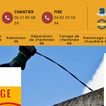
CHANTIER
FIXE
06 21 83 68
04 82 29 50
59
94
e
Réparation
Tunage de
Ramoneur
Ramonage 
e
de cheminée
cheminée
66
chaudière 
66
66