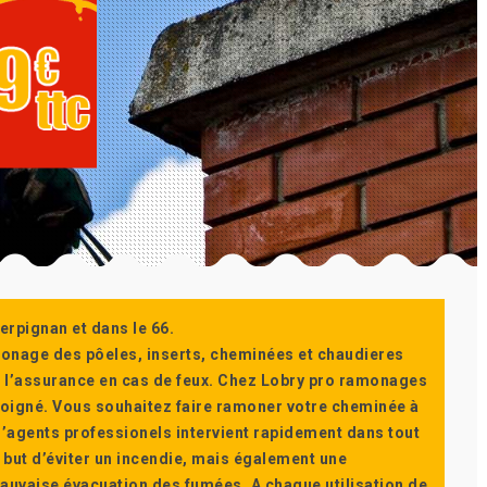
erpignan et dans le 66.
monage des pôeles, inserts, cheminées et chaudieres
ur l’assurance en cas de feux. Chez Lobry pro ramonages
t soigné. Vous souhaitez faire ramoner votre cheminée à
’agents professionels intervient rapidement dans tout
 but d’éviter un incendie, mais également une
auvaise évacuation des fumées. A chaque utilisation de