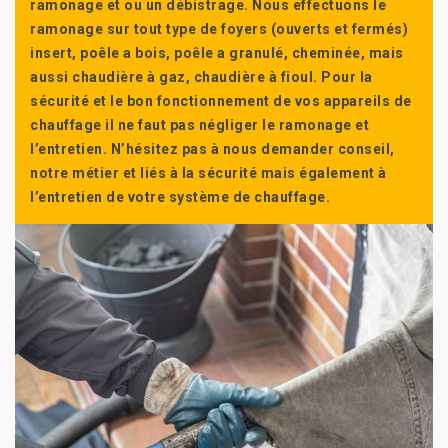
ramonage et ou un débistrage. Nous effectuons le
ramonage sur tout type de foyers (ouverts et fermés)
insert, poêle a bois, poêle a granulé, cheminée, mais
aussi chaudière à gaz, chaudière à fioul. Pour la
sécurité et le bon fonctionnement de vos appareils de
chauffage il ne faut pas négliger le ramonage et
l’entretien. N’hésitez pas à nous demander conseil,
notre métier et liés à la sécurité mais également à
l’entretien de votre système de chauffage.