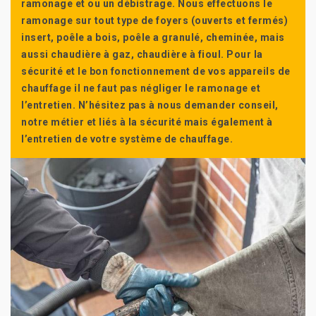
ramonage et ou un débistrage. Nous effectuons le
ramonage sur tout type de foyers (ouverts et fermés)
insert, poêle a bois, poêle a granulé, cheminée, mais
aussi chaudière à gaz, chaudière à fioul. Pour la
sécurité et le bon fonctionnement de vos appareils de
chauffage il ne faut pas négliger le ramonage et
l’entretien. N’hésitez pas à nous demander conseil,
notre métier et liés à la sécurité mais également à
l’entretien de votre système de chauffage.