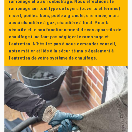
ramonage et ou un débistrage. Nous effectuons le
ramonage sur tout type de foyers (ouverts et fermés)
insert, poêle a bois, poêle a granulé, cheminée, mais
aussi chaudière à gaz, chaudière à fioul. Pour la
sécurité et le bon fonctionnement de vos appareils de
chauffage il ne faut pas négliger le ramonage et
l’entretien. N’hésitez pas à nous demander conseil,
notre métier et liés à la sécurité mais également à
l’entretien de votre système de chauffage.