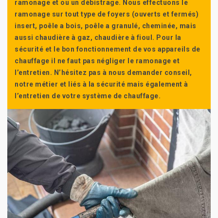
ramonage et ou un débistrage. Nous effectuons le
ramonage sur tout type de foyers (ouverts et fermés)
insert, poêle a bois, poêle a granulé, cheminée, mais
aussi chaudière à gaz, chaudière à fioul. Pour la
sécurité et le bon fonctionnement de vos appareils de
chauffage il ne faut pas négliger le ramonage et
l’entretien. N’hésitez pas à nous demander conseil,
notre métier et liés à la sécurité mais également à
l’entretien de votre système de chauffage.