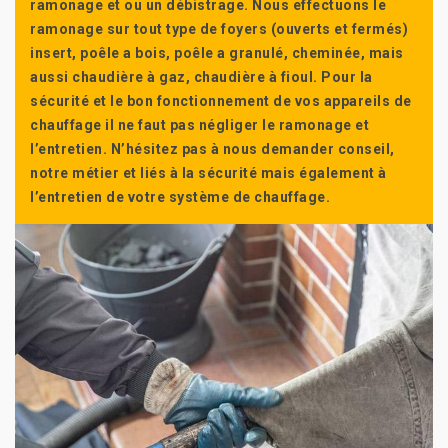
ramonage et ou un débistrage. Nous effectuons le
ramonage sur tout type de foyers (ouverts et fermés)
insert, poêle a bois, poêle a granulé, cheminée, mais
aussi chaudière à gaz, chaudière à fioul. Pour la
sécurité et le bon fonctionnement de vos appareils de
chauffage il ne faut pas négliger le ramonage et
l’entretien. N’hésitez pas à nous demander conseil,
notre métier et liés à la sécurité mais également à
l’entretien de votre système de chauffage.