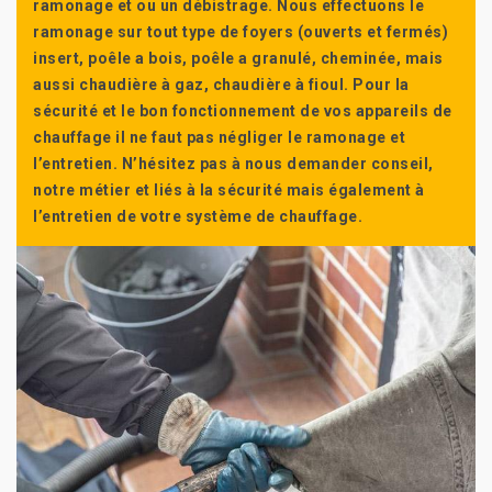
ramonage et ou un débistrage. Nous effectuons le
ramonage sur tout type de foyers (ouverts et fermés)
insert, poêle a bois, poêle a granulé, cheminée, mais
aussi chaudière à gaz, chaudière à fioul. Pour la
sécurité et le bon fonctionnement de vos appareils de
chauffage il ne faut pas négliger le ramonage et
l’entretien. N’hésitez pas à nous demander conseil,
notre métier et liés à la sécurité mais également à
l’entretien de votre système de chauffage.