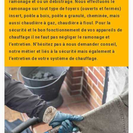
ramonage et ou un débistrage. Nous effectuons le
ramonage sur tout type de foyers (ouverts et fermés)
insert, poêle a bois, poêle a granulé, cheminée, mais
aussi chaudière à gaz, chaudière à fioul. Pour la
sécurité et le bon fonctionnement de vos appareils de
chauffage il ne faut pas négliger le ramonage et
l’entretien. N’hésitez pas à nous demander conseil,
notre métier et liés à la sécurité mais également à
l’entretien de votre système de chauffage.