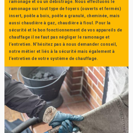
ramonage et ou un débistrage. Nous effectuons le
ramonage sur tout type de foyers (ouverts et fermés)
insert, poêle a bois, poêle a granulé, cheminée, mais
aussi chaudière à gaz, chaudière à fioul. Pour la
sécurité et le bon fonctionnement de vos appareils de
chauffage il ne faut pas négliger le ramonage et
l’entretien. N’hésitez pas à nous demander conseil,
notre métier et liés à la sécurité mais également à
l’entretien de votre système de chauffage.