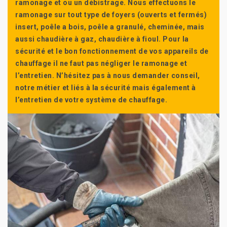
ramonage et ou un débistrage. Nous effectuons le
ramonage sur tout type de foyers (ouverts et fermés)
insert, poêle a bois, poêle a granulé, cheminée, mais
aussi chaudière à gaz, chaudière à fioul. Pour la
sécurité et le bon fonctionnement de vos appareils de
chauffage il ne faut pas négliger le ramonage et
l’entretien. N’hésitez pas à nous demander conseil,
notre métier et liés à la sécurité mais également à
l’entretien de votre système de chauffage.