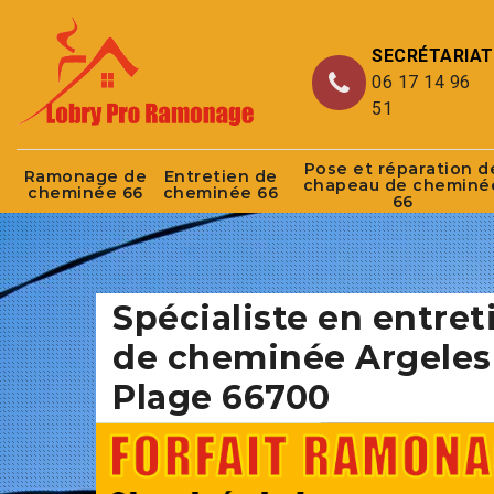
SECRÉTARIAT
06 17 14 96
51
Pose et réparation d
Ramonage de
Entretien de
chapeau de cheminé
cheminée 66
cheminée 66
66
Spécialiste en entret
de cheminée Argeles
Plage 66700