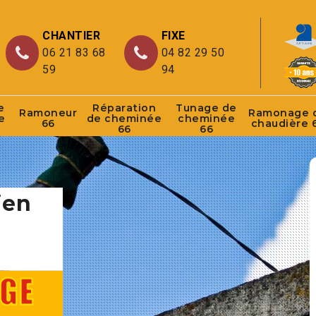
CHANTIER
FIXE
06 21 83 68
04 82 29 50
59
94
e
Réparation
Tunage de
Ramoneur
Ramonage 
e
de cheminée
cheminée
66
chaudière 
66
66
ien