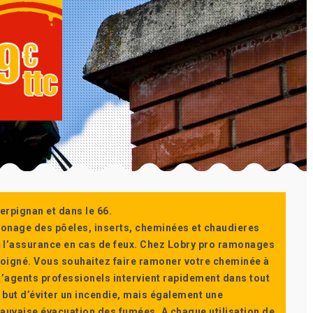
erpignan et dans le 66.
monage des pôeles, inserts, cheminées et chaudieres
ur l’assurance en cas de feux. Chez Lobry pro ramonages
t soigné. Vous souhaitez faire ramoner votre cheminée à
’agents professionels intervient rapidement dans tout
 but d’éviter un incendie, mais également une
auvaise évacuation des fumées. A chaque utilisation de