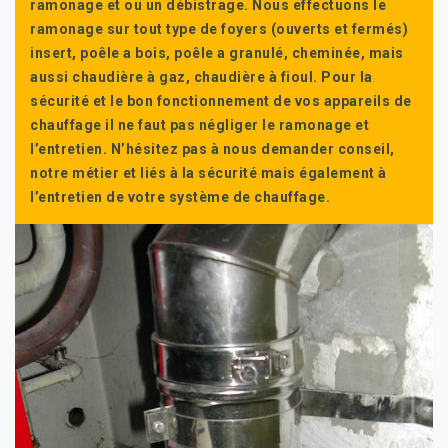
ramonage et ou un débistrage. Nous effectuons le
ramonage sur tout type de foyers (ouverts et fermés)
insert, poêle a bois, poêle a granulé, cheminée, mais
aussi chaudière à gaz, chaudière à fioul. Pour la
sécurité et le bon fonctionnement de vos appareils de
chauffage il ne faut pas négliger le ramonage et
l’entretien. N’hésitez pas à nous demander conseil,
notre métier et liés à la sécurité mais également à
l’entretien de votre système de chauffage.