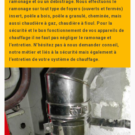
ramonage et ou un débistrage. Nous effectuons le
ramonage sur tout type de foyers (ouverts et fermés)
insert, poêle a bois, poêle a granulé, cheminée, mais
aussi chaudière à gaz, chaudière à fioul. Pour la
sécurité et le bon fonctionnement de vos appareils de
chauffage il ne faut pas négliger le ramonage et
l’entretien. N’hésitez pas à nous demander conseil,
notre métier et liés à la sécurité mais également à
l’entretien de votre système de chauffage.