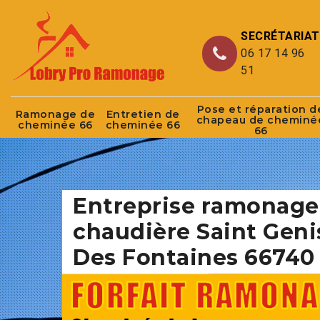
SECRÉTARIAT
06 17 14 96
51
Pose et réparation d
Ramonage de
Entretien de
chapeau de cheminé
cheminée 66
cheminée 66
66
Entreprise ramonage
chaudière Saint Geni
Des Fontaines 66740