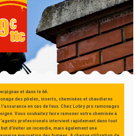
erpignan et dans le 66.
monage des pôeles, inserts, cheminées et chaudieres
ur l’assurance en cas de feux. Chez Lobry pro ramonages
t soigné. Vous souhaitez faire ramoner votre cheminée à
’agents professionels intervient rapidement dans tout
 but d’éviter un incendie, mais également une
auvaise évacuation des fumées. A chaque utilisation de