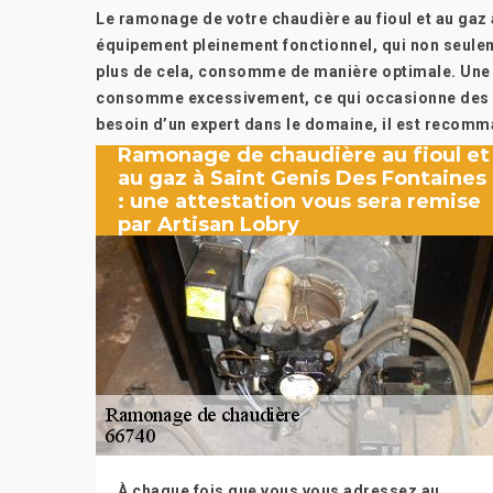
Le ramonage de votre chaudière au fioul et au gaz 
équipement pleinement fonctionnel, qui non seulem
plus de cela, consomme de manière optimale. Une 
consomme excessivement, ce qui occasionne des d
besoin d’un expert dans le domaine, il est recomm
Ramonage de chaudière au fioul et
au gaz à Saint Genis Des Fontaines
: une attestation vous sera remise
par Artisan Lobry
À chaque fois que vous vous adressez au