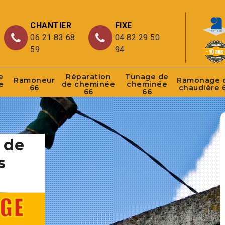
CHANTIER
FIXE
06 21 83 68
04 82 29 50
59
94
e
Réparation
Tunage de
Ramoneur
Ramonage 
e
de cheminée
cheminée
66
chaudière 
66
66
 de
s