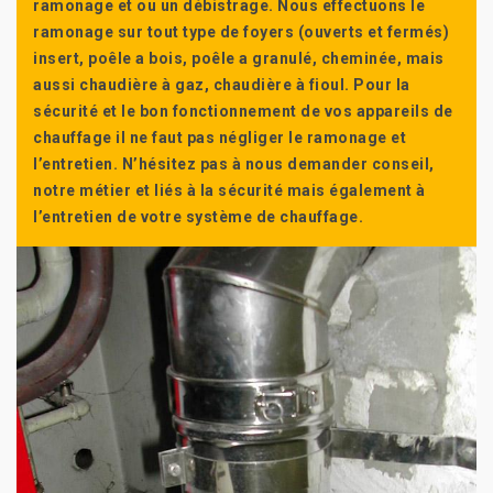
ramonage et ou un débistrage. Nous effectuons le
ramonage sur tout type de foyers (ouverts et fermés)
insert, poêle a bois, poêle a granulé, cheminée, mais
aussi chaudière à gaz, chaudière à fioul. Pour la
sécurité et le bon fonctionnement de vos appareils de
chauffage il ne faut pas négliger le ramonage et
l’entretien. N’hésitez pas à nous demander conseil,
notre métier et liés à la sécurité mais également à
l’entretien de votre système de chauffage.