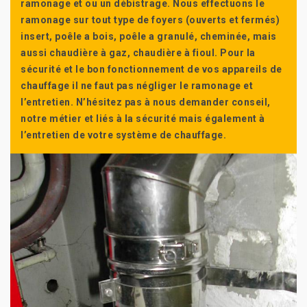
ramonage et ou un débistrage. Nous effectuons le
ramonage sur tout type de foyers (ouverts et fermés)
insert, poêle a bois, poêle a granulé, cheminée, mais
aussi chaudière à gaz, chaudière à fioul. Pour la
sécurité et le bon fonctionnement de vos appareils de
chauffage il ne faut pas négliger le ramonage et
l’entretien. N’hésitez pas à nous demander conseil,
notre métier et liés à la sécurité mais également à
l’entretien de votre système de chauffage.