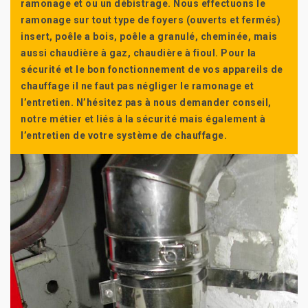
ramonage et ou un débistrage. Nous effectuons le
ramonage sur tout type de foyers (ouverts et fermés)
insert, poêle a bois, poêle a granulé, cheminée, mais
aussi chaudière à gaz, chaudière à fioul. Pour la
sécurité et le bon fonctionnement de vos appareils de
chauffage il ne faut pas négliger le ramonage et
l’entretien. N’hésitez pas à nous demander conseil,
notre métier et liés à la sécurité mais également à
l’entretien de votre système de chauffage.