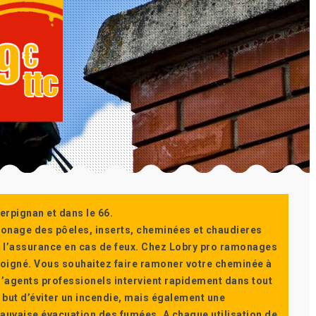
erpignan et dans le 66.
monage des pôeles, inserts, cheminées et chaudieres
ur l’assurance en cas de feux. Chez Lobry pro ramonages
t soigné. Vous souhaitez faire ramoner votre cheminée à
’agents professionels intervient rapidement dans tout
 but d’éviter un incendie, mais également une
auvaise évacuation des fumées. A chaque utilisation de