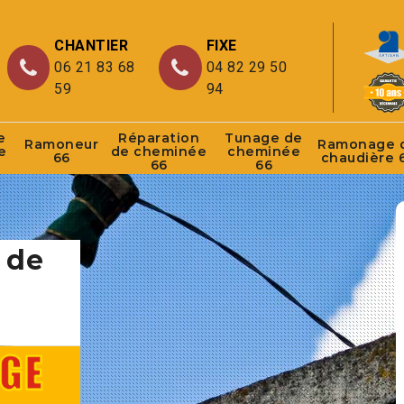
CHANTIER
FIXE
06 21 83 68
04 82 29 50
59
94
e
Réparation
Tunage de
Ramoneur
Ramonage 
e
de cheminée
cheminée
66
chaudière 
66
66
 de