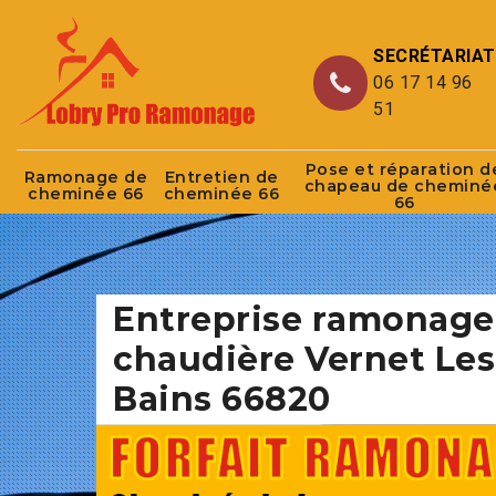
SECRÉTARIAT
06 17 14 96
51
Pose et réparation d
Ramonage de
Entretien de
chapeau de cheminé
cheminée 66
cheminée 66
66
Entreprise ramonage
chaudière Vernet Les
Bains 66820