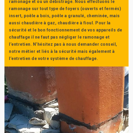
ramonage et ou un débistrage. Nous effectuons le
ramonage sur tout type de foyers (ouverts et fermés)
insert, poêle a bois, poêle a granulé, cheminée, mais
aussi chaudière à gaz, chaudière à fioul. Pour la
sécurité et le bon fonctionnement de vos appareils de
chauffage il ne faut pas négliger le ramonage et
l’entretien. N’hésitez pas à nous demander conseil,
notre métier et liés à la sécurité mais également à
l’entretien de votre système de chauffage.