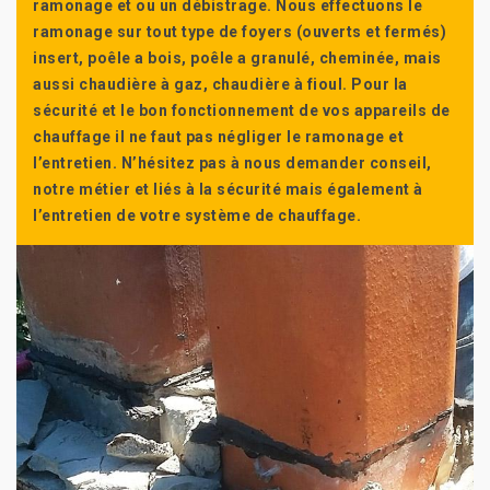
ramonage et ou un débistrage. Nous effectuons le
ramonage sur tout type de foyers (ouverts et fermés)
insert, poêle a bois, poêle a granulé, cheminée, mais
aussi chaudière à gaz, chaudière à fioul. Pour la
sécurité et le bon fonctionnement de vos appareils de
chauffage il ne faut pas négliger le ramonage et
l’entretien. N’hésitez pas à nous demander conseil,
notre métier et liés à la sécurité mais également à
l’entretien de votre système de chauffage.