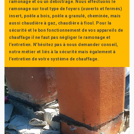
ramonage et ou un débistrage. Nous effectuons le
ramonage sur tout type de foyers (ouverts et fermés)
insert, poêle a bois, poêle a granulé, cheminée, mais
aussi chaudière à gaz, chaudière à fioul. Pour la
sécurité et le bon fonctionnement de vos appareils de
chauffage il ne faut pas négliger le ramonage et
l’entretien. N’hésitez pas à nous demander conseil,
notre métier et liés à la sécurité mais également à
l’entretien de votre système de chauffage.