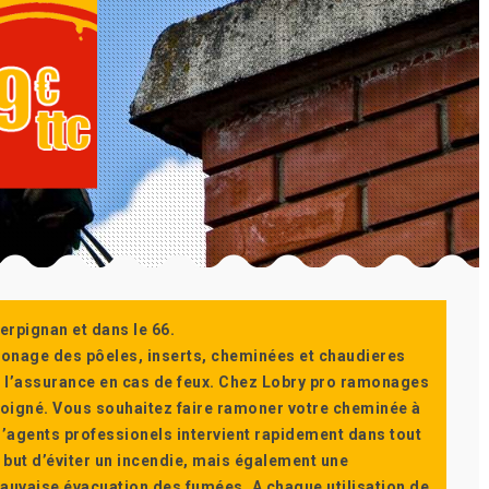
erpignan et dans le 66.
monage des pôeles, inserts, cheminées et chaudieres
ur l’assurance en cas de feux. Chez Lobry pro ramonages
t soigné. Vous souhaitez faire ramoner votre cheminée à
’agents professionels intervient rapidement dans tout
 but d’éviter un incendie, mais également une
auvaise évacuation des fumées. A chaque utilisation de