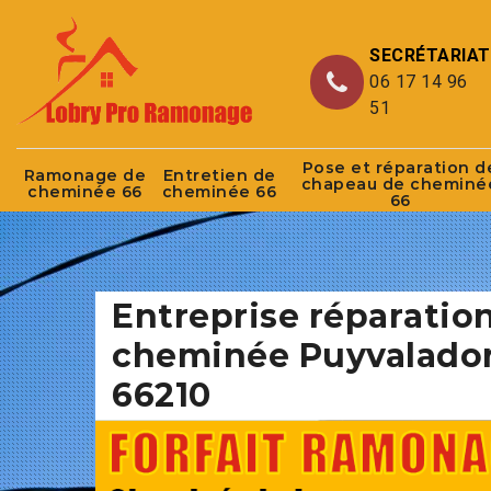
SECRÉTARIAT
06 17 14 96
51
Pose et réparation d
Ramonage de
Entretien de
chapeau de cheminé
cheminée 66
cheminée 66
66
Entreprise réparatio
cheminée Puyvalado
66210