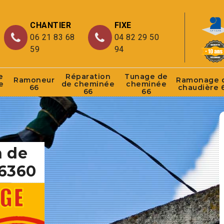
CHANTIER
FIXE
06 21 83 68
04 82 29 50
59
94
e
Réparation
Tunage de
Ramoneur
Ramonage 
e
de cheminée
cheminée
66
chaudière 
66
66
n de
6360