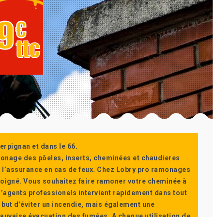
erpignan et dans le 66.
monage des pôeles, inserts, cheminées et chaudieres
ur l’assurance en cas de feux. Chez Lobry pro ramonages
t soigné. Vous souhaitez faire ramoner votre cheminée à
’agents professionels intervient rapidement dans tout
 but d’éviter un incendie, mais également une
auvaise évacuation des fumées. A chaque utilisation de