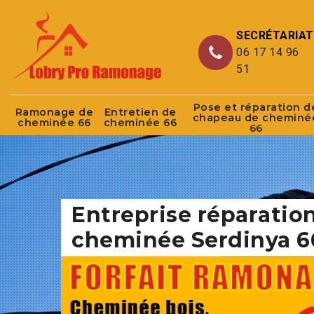
SECRÉTARIAT
06 17 14 96
51
Pose et réparation d
Ramonage de
Entretien de
chapeau de cheminé
cheminée 66
cheminée 66
66
Entreprise réparatio
cheminée Serdinya 6