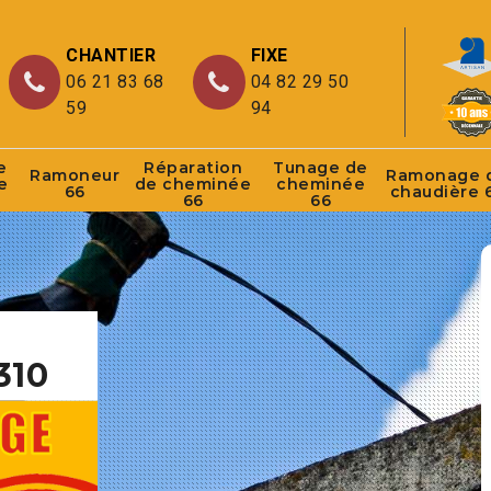
CHANTIER
FIXE
06 21 83 68
04 82 29 50
59
94
e
Réparation
Tunage de
Ramoneur
Ramonage 
e
de cheminée
cheminée
66
chaudière 
66
66
310