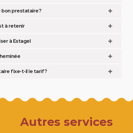
bon prestataire ?
st à retenir
iser à Estagel
 cheminée
 fixe-t-il le tarif ?
Autres services