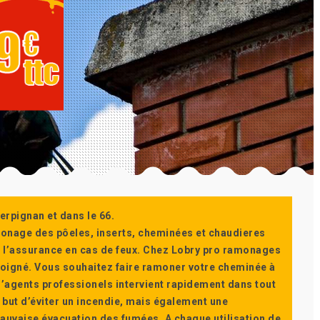
erpignan et dans le 66.
monage des pôeles, inserts, cheminées et chaudieres
ur l’assurance en cas de feux. Chez Lobry pro ramonages
t soigné. Vous souhaitez faire ramoner votre cheminée à
’agents professionels intervient rapidement dans tout
 but d’éviter un incendie, mais également une
auvaise évacuation des fumées. A chaque utilisation de