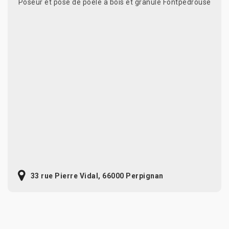
Poseur et pose de poele a bois et granulé Fontpedrouse
33 rue Pierre Vidal, 66000 Perpignan