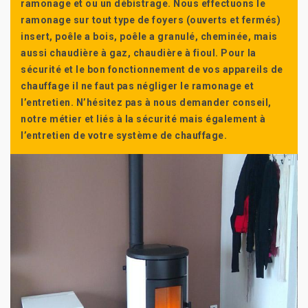
ramonage et ou un débistrage. Nous effectuons le
ramonage sur tout type de foyers (ouverts et fermés)
insert, poêle a bois, poêle a granulé, cheminée, mais
aussi chaudière à gaz, chaudière à fioul. Pour la
sécurité et le bon fonctionnement de vos appareils de
chauffage il ne faut pas négliger le ramonage et
l’entretien. N’hésitez pas à nous demander conseil,
notre métier et liés à la sécurité mais également à
l’entretien de votre système de chauffage.