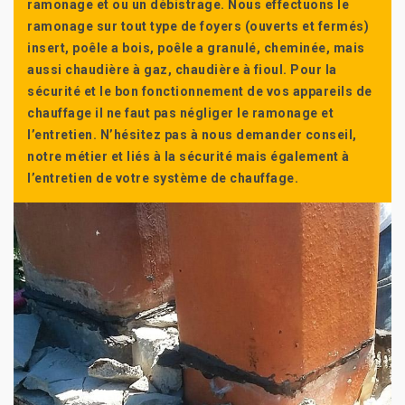
ramonage et ou un débistrage. Nous effectuons le
ramonage sur tout type de foyers (ouverts et fermés)
insert, poêle a bois, poêle a granulé, cheminée, mais
aussi chaudière à gaz, chaudière à fioul. Pour la
sécurité et le bon fonctionnement de vos appareils de
chauffage il ne faut pas négliger le ramonage et
l’entretien. N’hésitez pas à nous demander conseil,
notre métier et liés à la sécurité mais également à
l’entretien de votre système de chauffage.