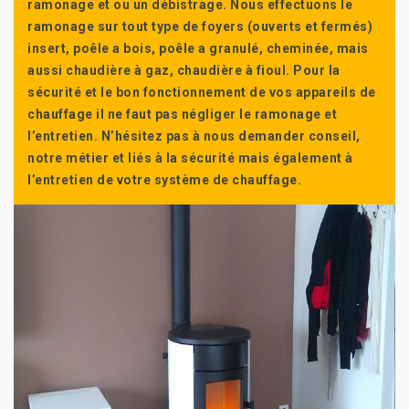
ramonage et ou un débistrage. Nous effectuons le
ramonage sur tout type de foyers (ouverts et fermés)
insert, poêle a bois, poêle a granulé, cheminée, mais
aussi chaudière à gaz, chaudière à fioul. Pour la
sécurité et le bon fonctionnement de vos appareils de
chauffage il ne faut pas négliger le ramonage et
l’entretien. N’hésitez pas à nous demander conseil,
notre métier et liés à la sécurité mais également à
l’entretien de votre système de chauffage.