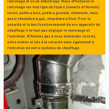
ramonage et ou un débistrage. Nous effectuons le
ramonage sur tout type de foyers (ouverts et fermés)
insert, poêle a bois, poêle a granulé, cheminée, mais
aussi chaudière à gaz, chaudière à fioul. Pour la
sécurité et le bon fonctionnement de vos appareils de
chauffage il ne faut pas négliger le ramonage et
l’entretien. N’hésitez pas à nous demander conseil,
notre métier et liés à la sécurité mais également à
l’entretien de votre système de chauffage.