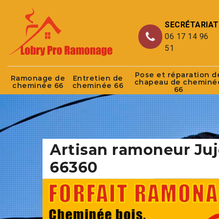
SECRÉTARIAT
06 17 14 96
51
Pose et réparation d
Ramonage de
Entretien de
chapeau de cheminé
cheminée 66
cheminée 66
66
Artisan ramoneur Juj
66360