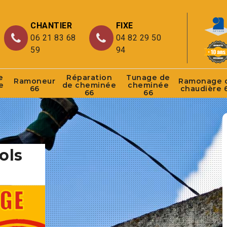
CHANTIER
FIXE
06 21 83 68
04 82 29 50
59
94
e
Réparation
Tunage de
Ramoneur
Ramonage 
e
de cheminée
cheminée
66
chaudière 
66
66
ols