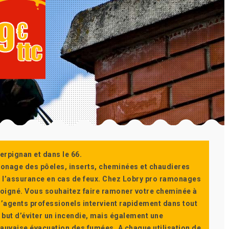
erpignan et dans le 66.
monage des pôeles, inserts, cheminées et chaudieres
ur l’assurance en cas de feux. Chez Lobry pro ramonages
t soigné. Vous souhaitez faire ramoner votre cheminée à
’agents professionels intervient rapidement dans tout
 but d’éviter un incendie, mais également une
auvaise évacuation des fumées. A chaque utilisation de