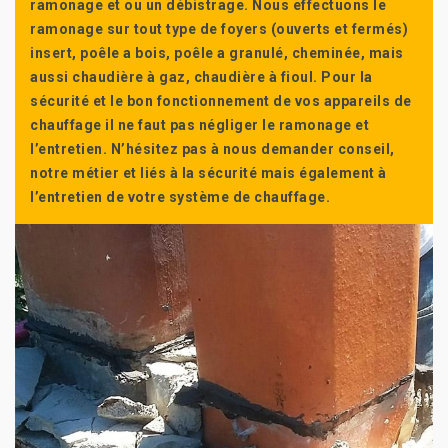
ramonage et ou un débistrage. Nous effectuons le
ramonage sur tout type de foyers (ouverts et fermés)
insert, poêle a bois, poêle a granulé, cheminée, mais
aussi chaudière à gaz, chaudière à fioul. Pour la
sécurité et le bon fonctionnement de vos appareils de
chauffage il ne faut pas négliger le ramonage et
l’entretien. N’hésitez pas à nous demander conseil,
notre métier et liés à la sécurité mais également à
l’entretien de votre système de chauffage.