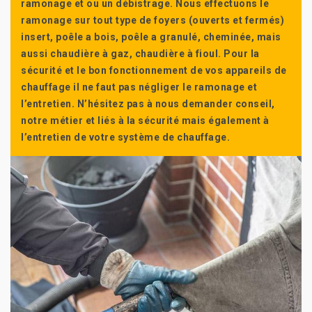
ramonage et ou un débistrage. Nous effectuons le
ramonage sur tout type de foyers (ouverts et fermés)
insert, poêle a bois, poêle a granulé, cheminée, mais
aussi chaudière à gaz, chaudière à fioul. Pour la
sécurité et le bon fonctionnement de vos appareils de
chauffage il ne faut pas négliger le ramonage et
l’entretien. N’hésitez pas à nous demander conseil,
notre métier et liés à la sécurité mais également à
l’entretien de votre système de chauffage.