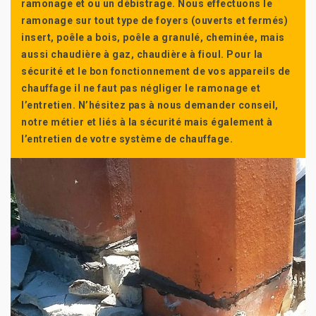
ramonage et ou un débistrage. Nous effectuons le
ramonage sur tout type de foyers (ouverts et fermés)
insert, poêle a bois, poêle a granulé, cheminée, mais
aussi chaudière à gaz, chaudière à fioul. Pour la
sécurité et le bon fonctionnement de vos appareils de
chauffage il ne faut pas négliger le ramonage et
l’entretien. N’hésitez pas à nous demander conseil,
notre métier et liés à la sécurité mais également à
l’entretien de votre système de chauffage.