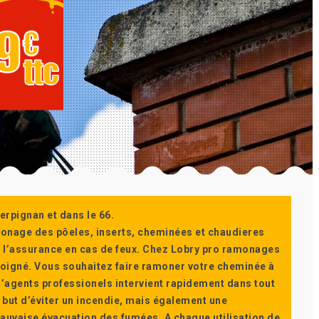
erpignan et dans le 66.
monage des pôeles, inserts, cheminées et chaudieres
ur l’assurance en cas de feux. Chez Lobry pro ramonages
t soigné. Vous souhaitez faire ramoner votre cheminée à
’agents professionels intervient rapidement dans tout
 but d’éviter un incendie, mais également une
auvaise évacuation des fumées. A chaque utilisation de