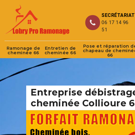
SECRÉTARIAT
06 17 14 96
51
Pose et réparation d
Ramonage de
Entretien de
chapeau de cheminé
cheminée 66
cheminée 66
66
Entreprise débistrag
cheminée Collioure 