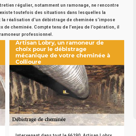
ntretien régulier, notamment un ramonage, ne rencontre
 existe toutefois des situations dans lesquelles la
it la réalisation d’un débistrage de cheminée s’impose
x de cheminée. Compte tenu de l’enjeu de l’opération, il
ramoneur professionnel.
Artisan Lobry, un ramoneur de
choix pour le débistrage
mécanique de votre cheminée à
Collioure
Intervenant dans tout le 66190, Artisan Lobry