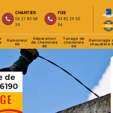
CHANTIER
FIXE
06 21 83 68
04 82 29 50
59
94
e
Réparation
Tunage de
Ramoneur
Ramonage 
e
de cheminée
cheminée
66
chaudière 
66
66
e de
66190