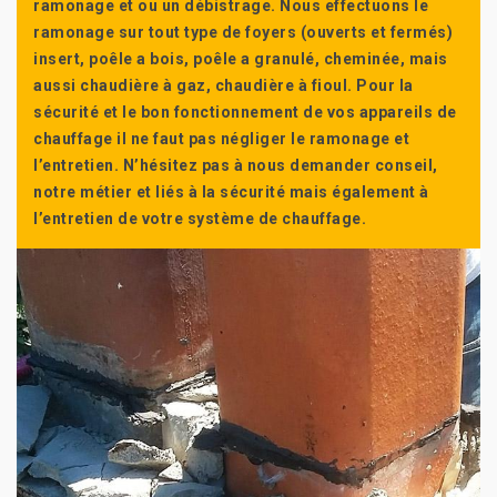
ramonage et ou un débistrage. Nous effectuons le
ramonage sur tout type de foyers (ouverts et fermés)
insert, poêle a bois, poêle a granulé, cheminée, mais
aussi chaudière à gaz, chaudière à fioul. Pour la
sécurité et le bon fonctionnement de vos appareils de
chauffage il ne faut pas négliger le ramonage et
l’entretien. N’hésitez pas à nous demander conseil,
notre métier et liés à la sécurité mais également à
l’entretien de votre système de chauffage.