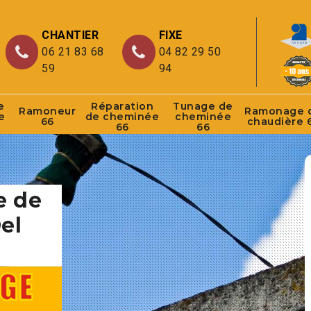
CHANTIER
FIXE
06 21 83 68
04 82 29 50
59
94
e
Réparation
Tunage de
Ramoneur
Ramonage 
e
de cheminée
cheminée
66
chaudière 
66
66
e de
el