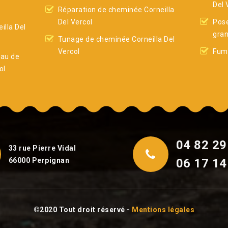
Del 
Réparation de cheminée Corneilla
Del Vercol
Pose
illa Del
gran
Tunage de cheminée Corneilla Del
Vercol
Fumi
eau de
ol
04 82 29
33 rue Pierre Vidal
66000 Perpignan
06 17 14
©2020 Tout droit réservé -
Mentions légales