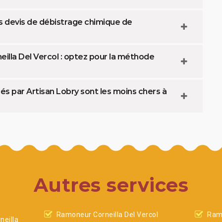
s devis de débistrage chimique de
illa Del Vercol : optez pour la méthode
és par Artisan Lobry sont les moins chers à
Autres services
Ramoneur Corneilla Del Vercol
Ramo
eilla