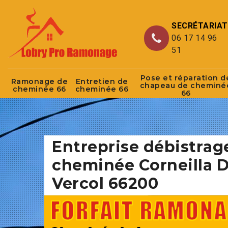
SECRÉTARIAT
06 17 14 96
51
Pose et réparation d
Ramonage de
Entretien de
chapeau de cheminé
cheminée 66
cheminée 66
66
Entreprise débistrag
cheminée Corneilla D
Vercol 66200