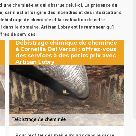
 d’une cheminée et qui obstrue celui-ci. La présence du
 car il est à l’origine des incendies et des intoxications
débistrage de cheminée et la réalisation de cette
l dans le domaine. Artisan Lobry est le ramoneur qu’il
ffres de services.
Débistrage chimique de cheminée
à Corneilla Del Vercol : offrez-vous
des services à des petits prix avec
Artisan Lobry
Pour profiter des meilleurs prix dans le cadre