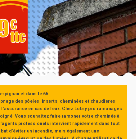
erpignan et dans le 66.
monage des pôeles, inserts, cheminées et chaudieres
ur l’assurance en cas de feux. Chez Lobry pro ramonages
t soigné. Vous souhaitez faire ramoner votre cheminée à
’agents professionels intervient rapidement dans tout
 but d’éviter un incendie, mais également une
auvaise évacuation des fumées. A chaque utilisation de