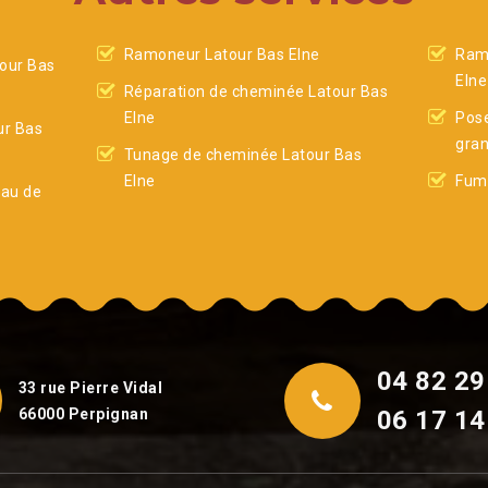
Ramoneur Latour Bas Elne
Ram
our Bas
Elne
Réparation de cheminée Latour Bas
Elne
Pose
ur Bas
gran
Tunage de cheminée Latour Bas
Elne
Fumi
eau de
04 82 29
33 rue Pierre Vidal
66000 Perpignan
06 17 14