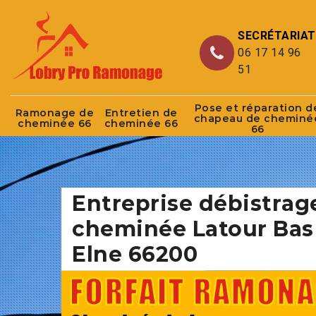
SECRÉTARIAT
06 17 14 96
51
Pose et réparation d
Ramonage de
Entretien de
chapeau de cheminé
cheminée 66
cheminée 66
66
Entreprise débistrag
cheminée Latour Bas
Elne 66200