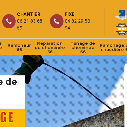
CHANTIER
FIXE
06 21 83 68
04 82 29 50
59
94
e
Réparation
Tunage de
Ramoneur
Ramonage 
e
de cheminée
cheminée
66
chaudière 
66
66
e de