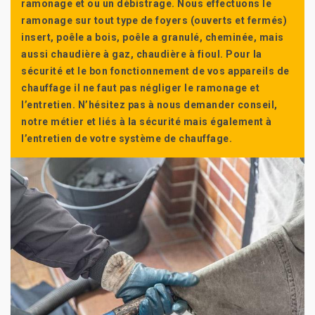
ramonage et ou un débistrage. Nous effectuons le
ramonage sur tout type de foyers (ouverts et fermés)
insert, poêle a bois, poêle a granulé, cheminée, mais
aussi chaudière à gaz, chaudière à fioul. Pour la
sécurité et le bon fonctionnement de vos appareils de
chauffage il ne faut pas négliger le ramonage et
l’entretien. N’hésitez pas à nous demander conseil,
notre métier et liés à la sécurité mais également à
l’entretien de votre système de chauffage.