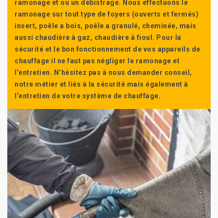
ramonage et ou un débistrage. Nous effectuons le
ramonage sur tout type de foyers (ouverts et fermés)
insert, poêle a bois, poêle a granulé, cheminée, mais
aussi chaudière à gaz, chaudière à fioul. Pour la
sécurité et le bon fonctionnement de vos appareils de
chauffage il ne faut pas négliger le ramonage et
l’entretien. N’hésitez pas à nous demander conseil,
notre métier et liés à la sécurité mais également à
l’entretien de votre système de chauffage.