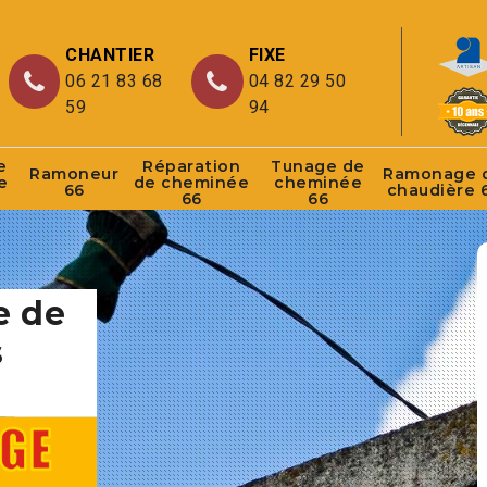
CHANTIER
FIXE
06 21 83 68
04 82 29 50
59
94
e
Réparation
Tunage de
Ramoneur
Ramonage 
e
de cheminée
cheminée
66
chaudière 
66
66
e de
s