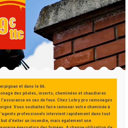
erpignan et dans le 66.
monage des pôeles, inserts, cheminées et chaudieres
ur l’assurance en cas de feux. Chez Lobry pro ramonages
t soigné. Vous souhaitez faire ramoner votre cheminée à
’agents professionels intervient rapidement dans tout
 but d’éviter un incendie, mais également une
auvaise évacuation des fumées. A chaque utilisation de