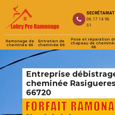
SECRÉTARIAT
06 17 14 96
51
Pose et réparation d
Ramonage de
Entretien de
chapeau de cheminé
cheminée 66
cheminée 66
66
Entreprise débistrag
cheminée Rasiguere
66720