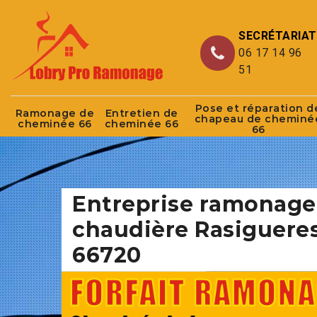
SECRÉTARIAT
06 17 14 96
51
Pose et réparation d
Ramonage de
Entretien de
chapeau de cheminé
cheminée 66
cheminée 66
66
Entreprise ramonage
chaudière Rasiguere
66720