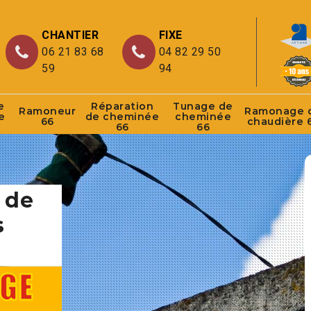
CHANTIER
FIXE
06 21 83 68
04 82 29 50
59
94
e
Réparation
Tunage de
Ramoneur
Ramonage 
e
de cheminée
cheminée
66
chaudière 
66
66
 de
s