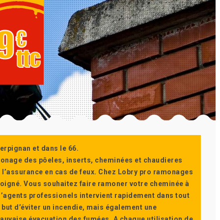
erpignan et dans le 66.
monage des pôeles, inserts, cheminées et chaudieres
ur l’assurance en cas de feux. Chez Lobry pro ramonages
t soigné. Vous souhaitez faire ramoner votre cheminée à
’agents professionels intervient rapidement dans tout
 but d’éviter un incendie, mais également une
auvaise évacuation des fumées. A chaque utilisation de