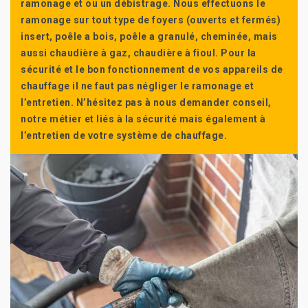
ramonage et ou un débistrage. Nous effectuons le
ramonage sur tout type de foyers (ouverts et fermés)
insert, poêle a bois, poêle a granulé, cheminée, mais
aussi chaudière à gaz, chaudière à fioul. Pour la
sécurité et le bon fonctionnement de vos appareils de
chauffage il ne faut pas négliger le ramonage et
l’entretien. N’hésitez pas à nous demander conseil,
notre métier et liés à la sécurité mais également à
l’entretien de votre système de chauffage.