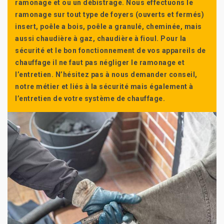
ramonage et ou un débistrage. Nous effectuons le
ramonage sur tout type de foyers (ouverts et fermés)
insert, poêle a bois, poêle a granulé, cheminée, mais
aussi chaudière à gaz, chaudière à fioul. Pour la
sécurité et le bon fonctionnement de vos appareils de
chauffage il ne faut pas négliger le ramonage et
l’entretien. N’hésitez pas à nous demander conseil,
notre métier et liés à la sécurité mais également à
l’entretien de votre système de chauffage.