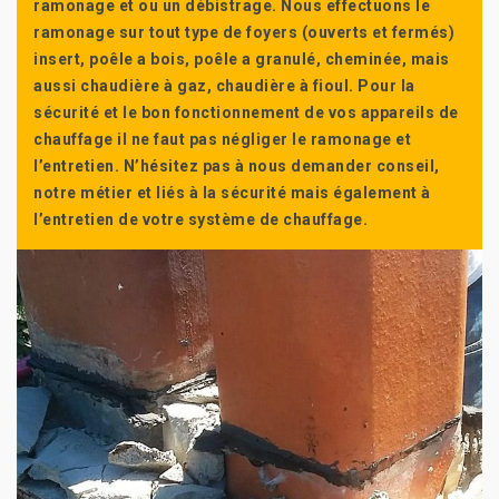
ramonage et ou un débistrage. Nous effectuons le
ramonage sur tout type de foyers (ouverts et fermés)
insert, poêle a bois, poêle a granulé, cheminée, mais
aussi chaudière à gaz, chaudière à fioul. Pour la
sécurité et le bon fonctionnement de vos appareils de
chauffage il ne faut pas négliger le ramonage et
l’entretien. N’hésitez pas à nous demander conseil,
notre métier et liés à la sécurité mais également à
l’entretien de votre système de chauffage.