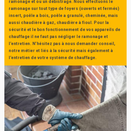
ramonage et ou un débistrage. Nous effectuons le
ramonage sur tout type de foyers (ouverts et fermés)
insert, poêle a bois, poêle a granulé, cheminée, mais
aussi chaudière à gaz, chaudière à fioul. Pour la
sécurité et le bon fonctionnement de vos appareils de
chauffage il ne faut pas négliger le ramonage et
l’entretien. N’hésitez pas à nous demander conseil,
notre métier et liés à la sécurité mais également à
l’entretien de votre système de chauffage.