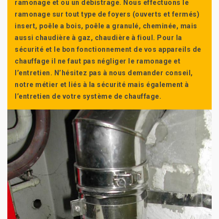
ramonage et ou un débistrage. Nous effectuons le
ramonage sur tout type de foyers (ouverts et fermés)
insert, poêle a bois, poêle a granulé, cheminée, mais
aussi chaudière à gaz, chaudière à fioul. Pour la
sécurité et le bon fonctionnement de vos appareils de
chauffage il ne faut pas négliger le ramonage et
l’entretien. N’hésitez pas à nous demander conseil,
notre métier et liés à la sécurité mais également à
l’entretien de votre système de chauffage.