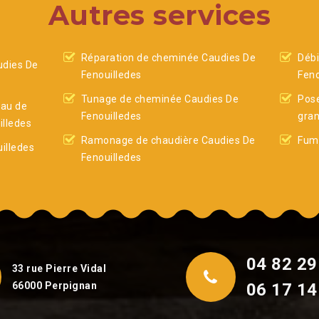
Autres services
Réparation de cheminée Caudies De
Débi
dies De
Fenouilledes
Feno
Tunage de cheminée Caudies De
Pose
eau de
Fenouilledes
gran
lledes
Ramonage de chaudière Caudies De
Fumi
illedes
Fenouilledes
04 82 29
33 rue Pierre Vidal
66000 Perpignan
06 17 14