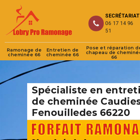
SECRÉTARIAT
06 17 14 96
51
Pose et réparation d
Ramonage de
Entretien de
chapeau de cheminé
cheminée 66
cheminée 66
66
Spécialiste en entret
de cheminée Caudie
Fenouilledes 66220