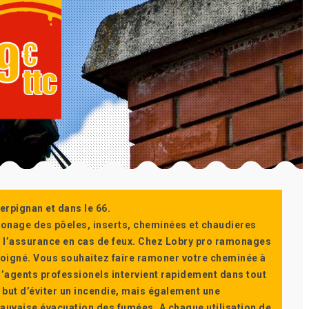
erpignan et dans le 66.
monage des pôeles, inserts, cheminées et chaudieres
ur l’assurance en cas de feux. Chez Lobry pro ramonages
t soigné. Vous souhaitez faire ramoner votre cheminée à
’agents professionels intervient rapidement dans tout
 but d’éviter un incendie, mais également une
auvaise évacuation des fumées. A chaque utilisation de