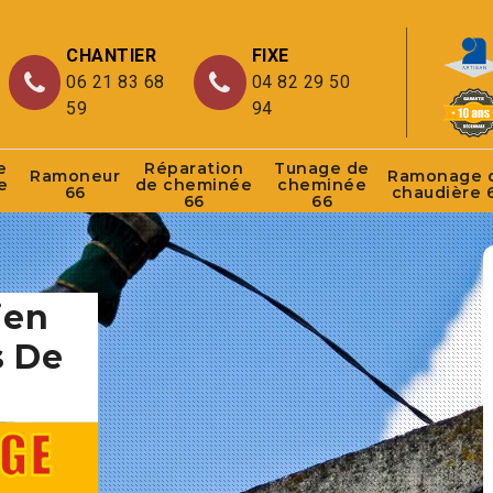
CHANTIER
FIXE
06 21 83 68
04 82 29 50
59
94
e
Réparation
Tunage de
Ramoneur
Ramonage 
e
de cheminée
cheminée
66
chaudière 
66
66
ien
s De