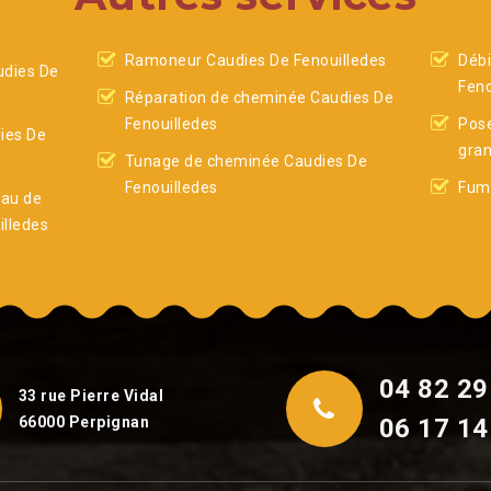
Ramoneur Caudies De Fenouilledes
Débi
dies De
Feno
Réparation de cheminée Caudies De
Fenouilledes
Pose
ies De
gran
Tunage de cheminée Caudies De
Fenouilledes
Fumi
eau de
lledes
04 82 29
33 rue Pierre Vidal
66000 Perpignan
06 17 14