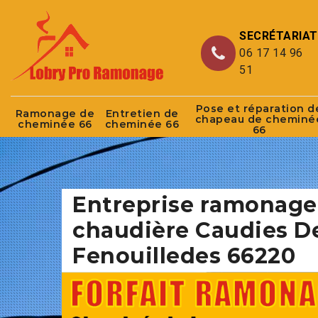
SECRÉTARIAT
06 17 14 96
51
Pose et réparation d
Ramonage de
Entretien de
chapeau de cheminé
cheminée 66
cheminée 66
66
Entreprise ramonage
chaudière Caudies D
Fenouilledes 66220