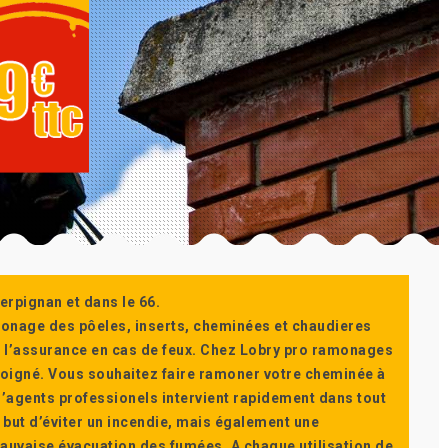
erpignan et dans le 66.
monage des pôeles, inserts, cheminées et chaudieres
ur l’assurance en cas de feux. Chez Lobry pro ramonages
t soigné. Vous souhaitez faire ramoner votre cheminée à
’agents professionels intervient rapidement dans tout
 but d’éviter un incendie, mais également une
auvaise évacuation des fumées. A chaque utilisation de