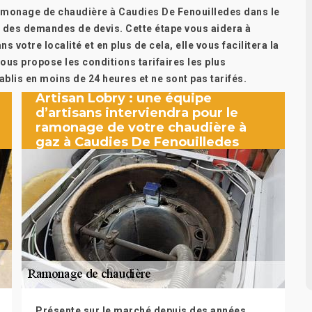
ramonage de chaudière à Caudies De Fenouilledes dans le
 des demandes de devis. Cette étape vous aidera à
s votre localité et en plus de cela, elle vous facilitera la
ous propose les conditions tarifaires les plus
ablis en moins de 24 heures et ne sont pas tarifés.
Artisan Lobry : une équipe
d’artisans interviendra pour le
ramonage de votre chaudière à
gaz à Caudies De Fenouilledes
Présente sur le marché depuis des années,