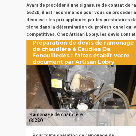
Avant de procéder à une signature de contrat de 
66220, il est recommandé pour vous de procéder à
découvrir les prix appliqués par les prestataires dan
tâche dans la détermination du professionnel qui v
compétitives. Chez Artisan Lobry, les devis sont ét
Préparation de devis de ramonage
de chaudière à Caudies De
Fenouilledes : faites établir votre
document par Artisan Lobry
Pour toute opération de ramonage de