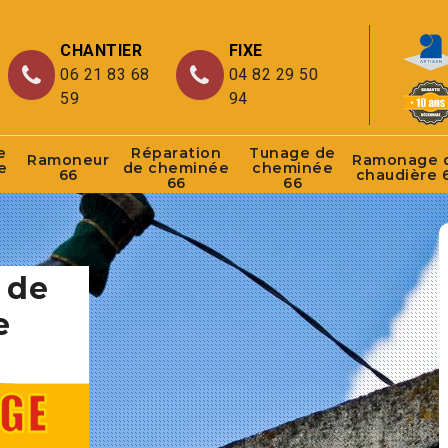
CHANTIER
FIXE
06 21 83 68
04 82 29 50
59
94
e
Réparation
Tunage de
Ramoneur
Ramonage 
e
de cheminée
cheminée
66
chaudière 
66
66
 de
e