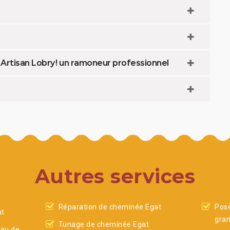
Artisan Lobry ! un ramoneur professionnel
Autres services
Réparation de cheminée Egat
Pose
at
gran
Tunage de cheminée Egat
eau de