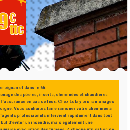
erpignan et dans le 66.
monage des pôeles, inserts, cheminées et chaudieres
ur l’assurance en cas de feux. Chez Lobry pro ramonages
t soigné. Vous souhaitez faire ramoner votre cheminée à
’agents professionels intervient rapidement dans tout
 but d’éviter un incendie, mais également une
auvaise évacuation des fumées. A chaque utilisation de