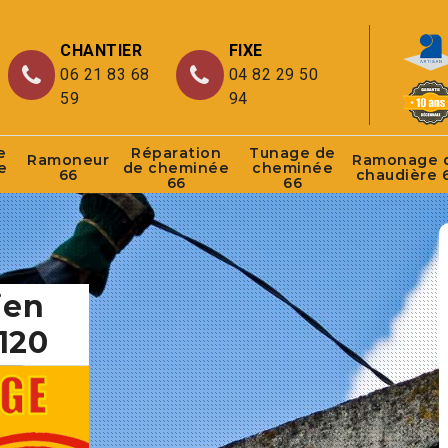
CHANTIER
FIXE
06 21 83 68
04 82 29 50
59
94
e
Réparation
Tunage de
Ramoneur
Ramonage 
e
de cheminée
cheminée
66
chaudière 
66
66
ien
120