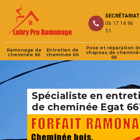
SECRÉTARIAT
06 17 14 96
51
Pose et réparation d
Ramonage de
Entretien de
chapeau de cheminé
cheminée 66
cheminée 66
66
Spécialiste en entret
de cheminée Egat 66