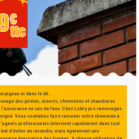
erpignan et dans le 66.
monage des pôeles, inserts, cheminées et chaudieres
ur l’assurance en cas de feux. Chez Lobry pro ramonages
t soigné. Vous souhaitez faire ramoner votre cheminée à
’agents professionels intervient rapidement dans tout
 but d’éviter un incendie, mais également une
auvaise évacuation des fumées. A chaque utilisation de