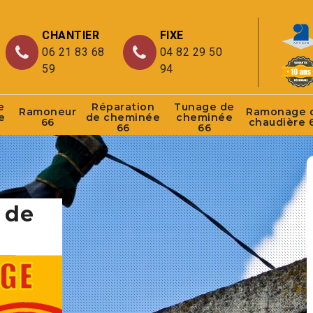
CHANTIER
FIXE
06 21 83 68
04 82 29 50
59
94
e
Réparation
Tunage de
Ramoneur
Ramonage 
e
de cheminée
cheminée
66
chaudière 
66
66
 de