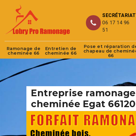
SECRÉTARIAT
06 17 14 96
51
Pose et réparation d
Ramonage de
Entretien de
chapeau de cheminé
cheminée 66
cheminée 66
66
Entreprise ramonage
cheminée Egat 66120